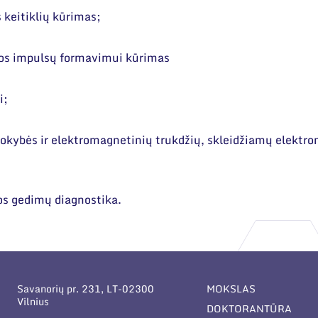
 keitiklių kūrimas;
lios impulsų formavimui kūrimas
i;
kokybės ir elektromagnetinių trukdžių, skleidžiamų elektron
os gedimų diagnostika.
Savanorių pr. 231, LT-02300
MOKSLAS
Vilnius
DOKTORANTŪRA