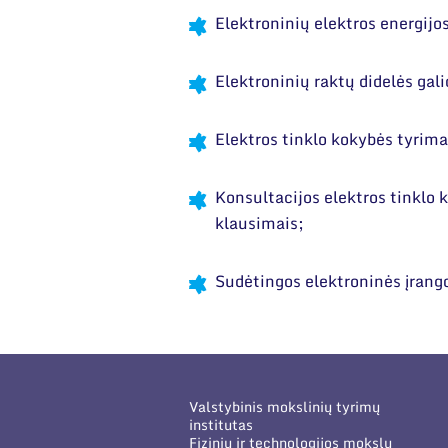
Elektroninių elektros energijos
Elektroninių raktų didelės ga
Elektros tinklo kokybės tyrima
Konsultacijos elektros tinklo 
klausimais;
Sudėtingos elektroninės įrang
Valstybinis mokslinių tyrimų
institutas
Fizinių ir technologijos mokslų