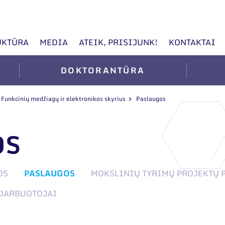
UKTŪRA
MEDIA
ATEIK, PRISIJUNK!
KONTAKTAI
DOKTORANTŪRA
Funkcinių medžiagų ir elektronikos skyrius
Paslaugos
OS
OS
PASLAUGOS
MOKSLINIŲ TYRIMŲ PROJEKTŲ 
DARBUOTOJAI