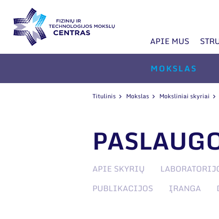
APIE MUS
STR
MOKSLAS
Titulinis
Mokslas
Moksliniai skyriai
PASLAUG
APIE SKYRIŲ
LABORATORIJ
PUBLIKACIJOS
ĮRANGA