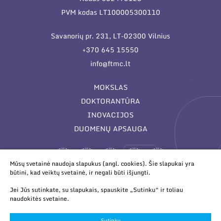
PVM kodas LT100005300110
Savanorių pr. 231, LT-02300 Vilnius
+370 645 15550
info@ftmc.lt
MOKSLAS
DOKTORANTŪRA
INOVACIJOS
DUOMENŲ APSAUGA
Mūsų svetainė naudoja slapukus (angl. cookies). Šie slapukai yra
būtini, kad veiktų svetainė, ir negali būti išjungti.
Jei Jūs sutinkate, su slapukais, spauskite „Sutinku“ ir toliau
naudokitės svetaine.
© 2026 Valstybinis mokslinių tyrimų institutas Fizinių ir
technologijos mokslų centras. Duomenys kaupiami ir saugomi
Sutinku