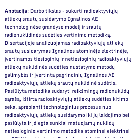
Narystė nacionalinėse ir tarptautinėse
DUK
organizacijose bei asociacijose
Anotacija:
Darbo tikslas - sukurti radioaktyviųjų
Dokumentai
atliekų srautų susidarymo Ignalinos AE
technologinėse grandyse modelį ir srautų
radionuklidinės sudėties vertinimo metodiką.
Disertacijoje analizuojamas radioaktyviųjų atliekų
srautų susidarymas Ignalinos atominėje elektrinėje,
įvertinamos tiesioginių ir netiesioginių radioaktyviųjų
atliekų nuklidinės sudėties nustatymo metodų
galimybės ir įvertinta pagrindinių Ignalinos AE
radioaktyviųjų atliekų srautų nuklidinė sudėtis.
Pasiūlyta metodika sudaryti reikšmingų radionuklidų
sąrašą, ištirta radioaktyviųjų atliekų sudėties kitimo
seka, aprėpianti technologinius procesus nuo
radioaktyviųjų atliekų susidarymo iki jų laidojimo bei
pasiūlyta ir įdiegta sunkiai matuojamų nuklidų
netiesioginio vertinimo metodika atominei elektrinei