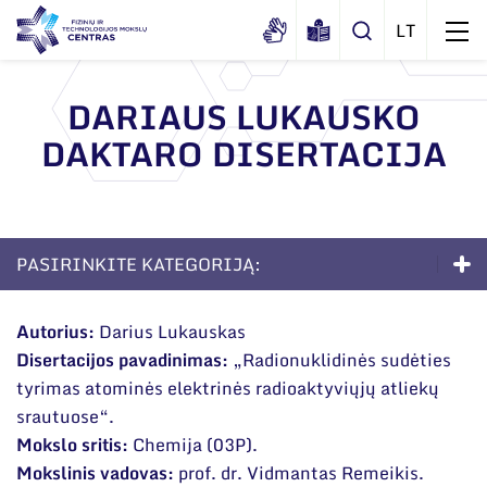
DARIAUS LUKAUSKO
DAKTARO DISERTACIJA
Apie mus
Dokumentai
Struktūra
Sertifikatai ir akreditavimo pažymėjimai
Administracija
Naujienos
PASIRINKITE KATEGORIJĄ:
Viešieji pirkimai
Administraciniai skyriai
Renginiai
Doktorantūra
Korupcijos prevencija
Moksliniai skyriai
Autorius:
Darius Lukauskas
Tinklalaidės
Bendri rekvizitai
Duomenų apsauga
Disertacijos pavadinimas:
„Radionuklidinės sudėties
Apie studijas
Mokslo taryba
Leidiniai
tyrimas atominės elektrinės radioaktyviųjų atliekų
Administracija
Darbuotojams
Priėmimas į doktorantūrą
Tarptautinė patarėjų taryba
srautuose“.
Darbuotojų kontaktai
Mokslo sritis:
Chemija (03P).
Nuorodos
Gyvenimas doktorantūroje
Mokslininkai emeritai
Mokslinis vadovas:
prof. dr. Vidmantas Remeikis.