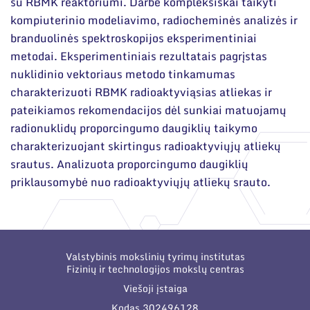
su RBMK reaktoriumi. Darbe kompleksiškai taikyti
kompiuterinio modeliavimo, radiocheminės analizės ir
branduolinės spektroskopijos eksperimentiniai
metodai. Eksperimentiniais rezultatais pagrįstas
nuklidinio vektoriaus metodo tinkamumas
charakterizuoti RBMK radioaktyviąsias atliekas ir
pateikiamos rekomendacijos dėl sunkiai matuojamų
radionuklidų proporcingumo daugiklių taikymo
charakterizuojant skirtingus radioaktyviųjų atliekų
srautus. Analizuota proporcingumo daugiklių
priklausomybė nuo radioaktyviųjų atliekų srauto.
Valstybinis mokslinių tyrimų institutas
Fizinių ir technologijos mokslų centras
Viešoji įstaiga
Kodas 302496128