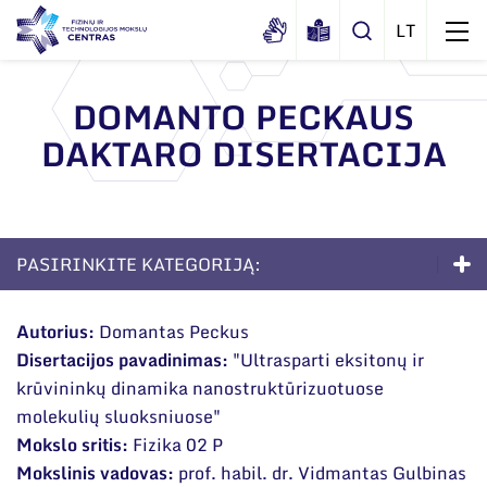
DOMANTO PECKAUS
DAKTARO DISERTACIJA
Apie mus
Dokumentai
Struktūra
Sertifikatai ir akreditavimo pažymėjimai
Administracija
Naujienos
PASIRINKITE KATEGORIJĄ:
Viešieji pirkimai
Administraciniai skyriai
Renginiai
Doktorantūra
Korupcijos prevencija
Moksliniai skyriai
Autorius:
Domantas Peckus
Tinklalaidės
Bendri rekvizitai
Duomenų apsauga
Disertacijos pavadinimas:
"Ultrasparti eksitonų ir
Apie studijas
Mokslo taryba
Leidiniai
krūvininkų dinamika nanostruktūrizuotuose
Administracija
Darbuotojams
Priėmimas į doktorantūrą
Tarptautinė patarėjų taryba
molekulių sluoksniuose"
Darbuotojų kontaktai
Mokslo sritis:
Fizika 02 P
Nuorodos
Gyvenimas doktorantūroje
Mokslininkai emeritai
Mokslinis vadovas:
prof. habil. dr. Vidmantas Gulbinas