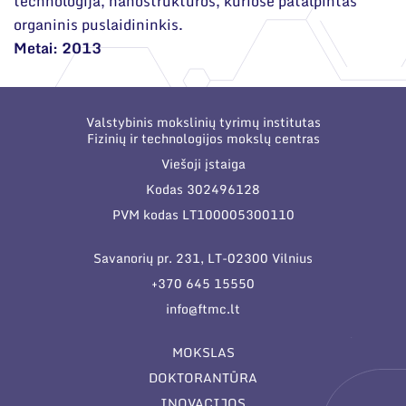
technologija, nanostruktūros, kuriose patalpintas
organinis puslaidininkis.
Metai: 2013
Valstybinis mokslinių tyrimų institutas
Fizinių ir technologijos mokslų centras
Viešoji įstaiga
Kodas 302496128
PVM kodas LT100005300110
Savanorių pr. 231, LT-02300 Vilnius
+370 645 15550
info@ftmc.lt
MOKSLAS
DOKTORANTŪRA
INOVACIJOS