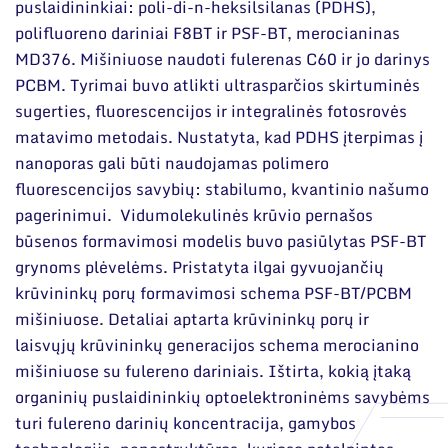
puslaidininkiai: poli-di-n-heksilsilanas (PDHS),
polifluoreno dariniai F8BT ir PSF-BT, merocianinas
MD376. Mišiniuose naudoti fulerenas C60 ir jo darinys
PCBM. Tyrimai buvo atlikti ultrasparčios skirtuminės
sugerties, fluorescencijos ir integralinės fotosrovės
matavimo metodais. Nustatyta, kad PDHS įterpimas į
nanoporas gali būti naudojamas polimero
fluorescencijos savybių: stabilumo, kvantinio našumo
pagerinimui. Vidumolekulinės krūvio pernašos
būsenos formavimosi modelis buvo pasiūlytas PSF-BT
grynoms plėvelėms. Pristatyta ilgai gyvuojančių
krūvininkų porų formavimosi schema PSF-BT/PCBM
mišiniuose. Detaliai aptarta krūvininkų porų ir
laisvųjų krūvininkų generacijos schema merocianino
mišiniuose su fulereno dariniais. Ištirta, kokią įtaką
organinių puslaidininkių optoelektroninėms savybėms
turi fulereno darinių koncentracija, gamybos