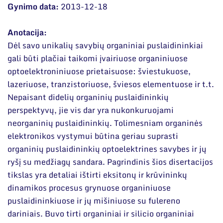
Narystė nacionalinėse ir tarptautinėse
DUK
Gynimo data:
2013-12-18
organizacijose bei asociacijose
Dokumentai
Anotacija:
Dėl savo unikalių savybių organiniai puslaidininkiai
gali būti plačiai taikomi įvairiuose organiniuose
optoelektroniniuose prietaisuose: šviestukuose,
lazeriuose, tranzistoriuose, šviesos elementuose ir t.t.
Nepaisant didelių organinių puslaidininkių
perspektyvų, jie vis dar yra nukonkuruojami
neorganinių puslaidininkių. Tolimesniam organinės
elektronikos vystymui būtina geriau suprasti
organinių puslaidininkių optoelektrines savybes ir jų
ryšį su medžiagų sandara. Pagrindinis šios disertacijos
tikslas yra detaliai ištirti eksitonų ir krūvininkų
dinamikos procesus grynuose organiniuose
puslaidininkiuose ir jų mišiniuose su fulereno
dariniais. Buvo tirti organiniai ir silicio organiniai