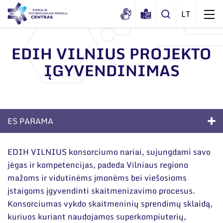
EDIH VILNIUS PROJEKTO
ĮGYVENDINIMAS
Apie mus
Dokumentai
Struktūra
Sertifikatai ir akreditavimo pažymėjimai
Administracija
Naujienos
ES PARAMA
Viešieji pirkimai
Administraciniai skyriai
Renginiai
Paslaugos
Korupcijos prevencija
Moksliniai skyriai
EDIH VILNIUS konsorciumo nariai, sujungdami savo
Tinklalaidės
Bendri rekvizitai
Duomenų apsauga
jėgas ir kompetencijas, padeda Vilniaus regiono
Sprendimai verslui
Mokslo taryba
Leidiniai
mažoms ir vidutinėms įmonėms bei viešosioms
Administracija
Darbuotojams
Akredituotos paslaugos
Tarptautinė patarėjų taryba
įstaigoms įgyvendinti skaitmenizavimo procesus.
Darbuotojų kontaktai
Konsorciumas vykdo skaitmeninių sprendimų sklaidą,
Nuorodos
Technologijų perdavimas
Mokslininkai emeritai
kuriuos kuriant naudojamos superkompiuterių,