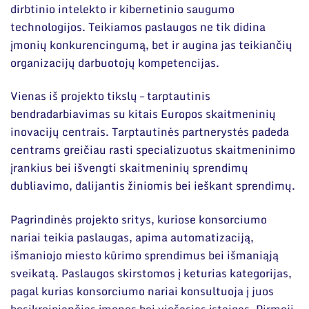
Narystė nacionalinėse ir tarptautinėse
ES parama
dirbtinio intelekto ir kibernetinio saugumo
organizacijose bei asociacijose
technologijos. Teikiamos paslaugos ne tik didina
Susisiekite su mumis
įmonių konkurencingumą, bet ir augina jas teikiančių
organizacijų darbuotojų kompetencijas.
Vienas iš projekto tikslų – tarptautinis
bendradarbiavimas su kitais Europos skaitmeninių
inovacijų centrais. Tarptautinės partnerystės padeda
centrams greičiau rasti specializuotus skaitmeninimo
įrankius bei išvengti skaitmeninių sprendimų
dubliavimo, dalijantis žiniomis bei ieškant sprendimų.
Pagrindinės projekto sritys, kuriose konsorciumo
nariai teikia paslaugas, apima automatizaciją,
išmaniojo miesto kūrimo sprendimus bei išmaniąją
sveikatą. Paslaugos skirstomos į keturias kategorijas,
pagal kurias konsorciumo nariai konsultuoja į juos
besikreipiančias įmones bei viešąsias įstaigas. Pirmoji