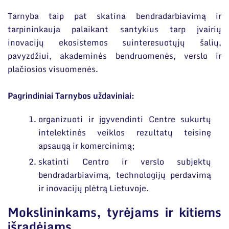
Narystė nacionalinėse ir tarptautinėse
Susisiekite su mumis
organizacijose bei asociacijose
Tarnyba taip pat skatina bendradarbiavimą ir
tarpininkauja palaikant santykius tarp įvairių
inovacijų ekosistemos suinteresuotųjų šalių,
pavyzdžiui, akademinės bendruomenės, verslo ir
plačiosios visuomenės.
Pagrindiniai Tarnybos uždaviniai:
organizuoti ir įgyvendinti Centre sukurtų
intelektinės veiklos rezultatų teisinę
apsaugą ir komercinimą;
skatinti Centro ir verslo subjektų
bendradarbiavimą, technologijų perdavimą
ir inovacijų plėtrą Lietuvoje.
Mokslininkams, tyrėjams ir kitiems
išradėjams