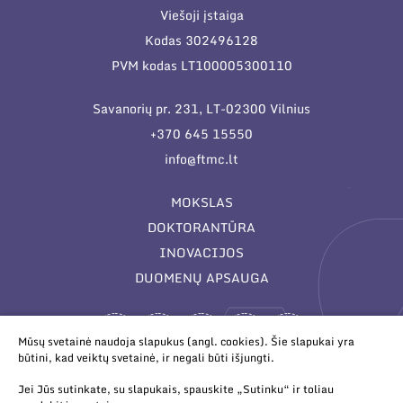
Viešoji įstaiga
Kodas 302496128
PVM kodas LT100005300110
Savanorių pr. 231, LT-02300 Vilnius
+370 645 15550
info@ftmc.lt
MOKSLAS
DOKTORANTŪRA
INOVACIJOS
DUOMENŲ APSAUGA
Mūsų svetainė naudoja slapukus (angl. cookies). Šie slapukai yra
būtini, kad veiktų svetainė, ir negali būti išjungti.
Jei Jūs sutinkate, su slapukais, spauskite „Sutinku“ ir toliau