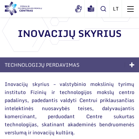
INOVACIJŲ SKYRIUS
Apie mus
Dokumentai
Struktūra
TECHNOLOGIJŲ PERDAVIMAS
Sertifikatai ir akreditavimo pažymėjimai
Administracija
Naujienos
Viešieji pirkimai
Paslaugos
Administraciniai skyriai
Renginiai
Inovacijų skyrius – valstybinio mokslinių tyrimų
Korupcijos prevencija
instituto Fizinių ir technologijos mokslų centro
Sprendimai verslui
Moksliniai skyriai
Tinklalaidės
padalinys, padedantis valdyti Centrui priklausančias
Bendri rekvizitai
Duomenų apsauga
Mokslo taryba
Akredituotos paslaugos
Leidiniai
intelektinės nuosavybės teises, dalyvaujantis
Administracija
Darbuotojams
komercinant, perduodant Centre sukurtas
Tarptautinė patarėjų taryba
Technologijų perdavimas
technologijas, skatinant akademinės bendruomenės
Darbuotojų kontaktai
Nuorodos
Mokslininkai emeritai
ES parama
verslumą ir inovacijų kultūrą.