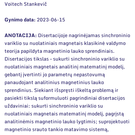
Narystė nacionalinėse ir tarptautinėse
DUK
Voitech Stankevič
organizacijose bei asociacijose
Dokumentai
Gynimo data:
2023-06-15
ANOTACIJA:
Disertacijoje nagrinėjamas sinchroninio
variklio su nuolatiniais magnetais klasikinė valdymo
teorija papildyta magnetinio lauko sprendiniais.
Disertacijos tikslas – sukurti sinchroninio variklio su
nuolatiniais magnetais analitinį matematinį modelį,
gebantį įvertinti jo parametrų nepastovumą
panaudojant analitinius magnetinius lauko
sprendinius. Siekiant išspręsti iškeltą problemą ir
pasiekti tikslą suformuluoti pagrindiniai disertacijos
uždaviniai: sukurti sinchroninio variklio su
nuolatiniais magnetais matematinį modelį, pagrįstą
analitinėmis magnetinio lauko lygtimis; suprojektuoti
magnetinio srauto tankio matavimo sistemą,