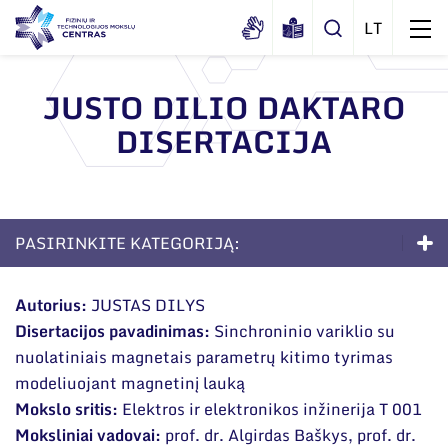
JUSTO DILIO DAKTARO
DISERTACIJA
Apie mus
Dokumentai
Struktūra
Sertifikatai ir akreditavimo pažymėjimai
Administracija
Naujienos
PASIRINKITE KATEGORIJĄ:
Viešieji pirkimai
Administraciniai skyriai
Renginiai
Doktorantūra
Korupcijos prevencija
Moksliniai skyriai
Autorius:
JUSTAS DILYS
Tinklalaidės
Bendri rekvizitai
Duomenų apsauga
Disertacijos pavadinimas:
Sinchroninio variklio su
Apie studijas
Mokslo taryba
Leidiniai
nuolatiniais magnetais parametrų kitimo tyrimas
Administracija
Darbuotojams
Priėmimas į doktorantūrą
Tarptautinė patarėjų taryba
modeliuojant magnetinį lauką
Darbuotojų kontaktai
Mokslo sritis:
Elektros ir elektronikos inžinerija T 001
Nuorodos
Gyvenimas doktorantūroje
Mokslininkai emeritai
Moksliniai vadovai:
prof. dr. Algirdas Baškys, prof. dr.