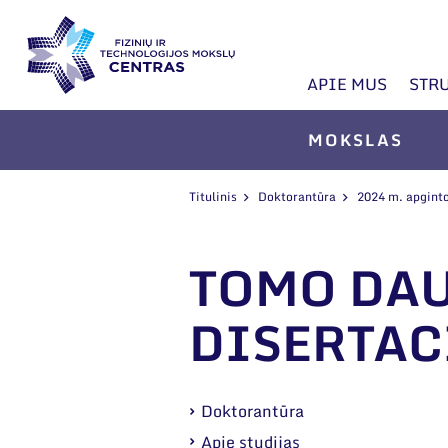
APIE MUS
STR
MOKSLAS
Titulinis
Doktorantūra
2024 m. apginto
TOMO DA
DISERTAC
Doktorantūra
Apie studijas