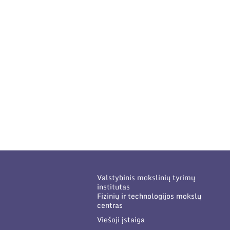
Valstybinis mokslinių tyrimų
institutas
Fizinių ir technologijos mokslų
centras
Viešoji įstaiga