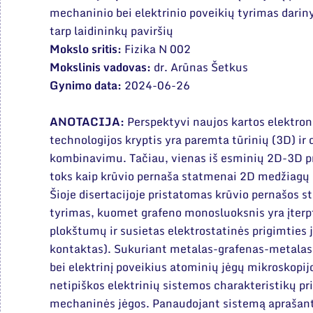
mechaninio bei elektrinio poveikių tyrimas darin
tarp laidininkų paviršių
Mokslo sritis:
Fizika N 002
Mokslinis vadovas:
dr. Arūnas Šetkus
Gynimo data:
2024-06-26
ANOTACIJA:
Perspektyvi naujos kartos elektron
technologijos kryptis yra paremta tūrinių (3D) i
kombinavimu. Tačiau, vienas iš esminių 2D-3D 
toks kaip krūvio pernaša statmenai 2D medžiagų p
Šioje disertacijoje pristatomas krūvio pernašos 
tyrimas, kuomet grafeno monosluoksnis yra įterpt
plokštumų ir susietas elektrostatinės prigimties 
kontaktas). Sukuriant metalas-grafenas-metalas
bei elektrinį poveikius atominių jėgų mikroskop
netipiškos elektrinių sistemos charakteristikų p
mechaninės jėgos. Panaudojant sistemą aprašantį 