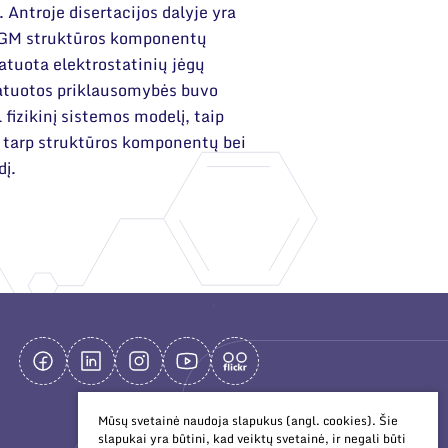
Antroje disertacijos dalyje yra
 MGM struktūros komponentų
tuota elektrostatinių jėgų
matuotos priklausomybės buvo
fizikinį sistemos modelį, taip
s tarp struktūros komponentų bei
dį.
Mūsų svetainė naudoja slapukus (angl. cookies). Šie
slapukai yra būtini, kad veiktų svetainė, ir negali būti