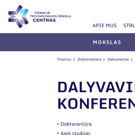
APIE MUS
STR
MOKSLAS
Titulinis
Doktorantūra
Dokumentai
DALYVAV
KONFEREN
Doktorantūra
Apie studijas