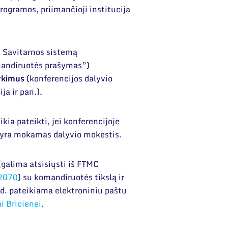
rogramos, priimančioji institucija
S Savitarnos sistemą
andiruotės prašymas”)
irkimus
(konferencijos dalyvio
ja ir pan.).
ia pateikti, jei konferencijoje
k yra mokamas dalyvio mokestis.
(galima atsisiųsti iš FTMC
=2070
) su komandiruotės tikslą ir
.d. pateikiama elektroniniu paštu
i Bricienei
.