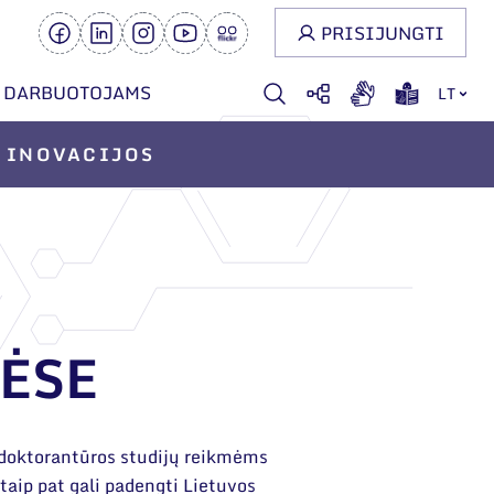
PRISIJUNGTI
DARBUOTOJAMS
LT
INOVACIJOS
ĖSE
 doktorantūros studijų reikmėms
s taip pat gali padengti Lietuvos