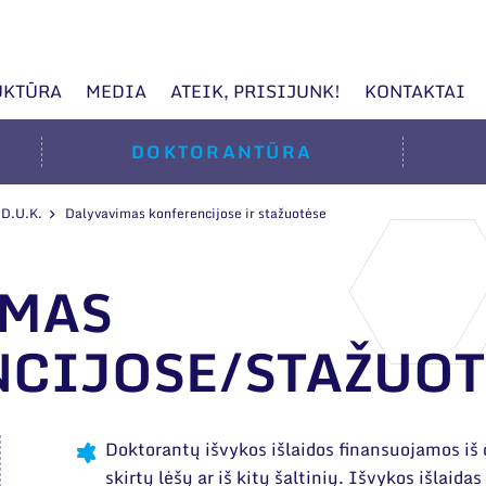
UKTŪRA
MEDIA
ATEIK, PRISIJUNK!
KONTAKTAI
DOKTORANTŪRA
D.U.K.
Dalyvavimas konferencijose ir stažuotėse
IMAS
CIJOSE/STAŽUOT
Doktorantų išvykos išlaidos finansuojamos iš
skirtų lėšų ar iš kitų šaltinių. Išvykos išlaida