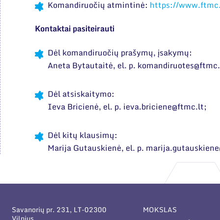
Komandiruočių atmintinė:
https://www.ftmc
Kontaktai pasiteirauti
Dėl komandiruočių prašymų, įsakymų:
Aneta Bytautaitė, el. p. komandiruotes@ftmc.
Dėl atsiskaitymo:
Ieva Bricienė, el. p. ieva.briciene@ftmc.lt;
Dėl kitų klausimų:
Marija Gutauskienė, el. p. marija.gutauskiene
Savanorių pr. 231, LT-02300
MOKSLAS
Vilnius