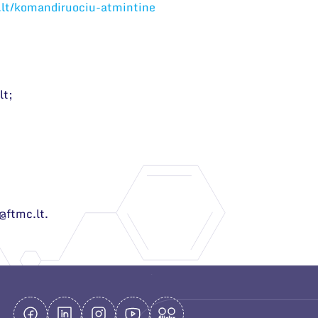
.lt/komandiruociu-atmintine
lt;
@ftmc.lt.