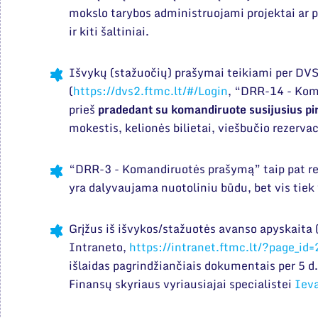
mokslo tarybos administruojami projektai ar p
ir kiti šaltiniai.
Išvykų (stažuočių) prašymai teikiami per DV
(
https://dvs2.ftmc.lt/#/Login
, “DRR-14 - Kom
prieš
pradedant su komandiruote susijusius p
mokestis, kelionės bilietai, viešbučio rezervaci
“DRR-3 - Komandiruotės prašymą” taip pat reik
yra dalyvaujama nuotoliniu būdu, bet vis tie
Grįžus iš išvykos/stažuotės avanso apyskaita 
Intraneto,
https://intranet.ftmc.lt/?page_id
išlaidas pagrindžiančiais dokumentais per 5 d
Finansų skyriaus vyriausiajai specialistei
Ieva