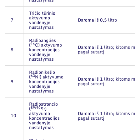
Tričio tūrinio
aktyvumo
7
Daroma iš 0,5 litro
vandenyje
nustatymas
Radioanglies
14
(
C) aktyvumo
Daroma iš 1 litro; kitoms mat
8
koncentracijos
pagal sutartį
vandenyje
nustatymas
Radionikelio
63
(
Ni) aktyvumo
Daroma iš 1 litro; kitoms mat
9
koncentracijos
pagal sutartį
vandenyje
nustatymas
Radiostroncio
89/90
(
Sr)
aktyvumo
Daroma iš 1 litro; kitoms mat
10
koncentracijos
pagal sutartį
vandenyje
nustatymas