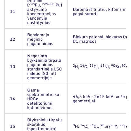
Plutonio
238
239/240
(
Pu,
Pu)
aktyvumo
Daroma iš 5 litrų; kitoms mat
11
koncentracijos
pagal sutartį
vandenyje
nustatymas
Bandomojo
Biokuro pelenai, biokuras (me
12
mėginio
kt. matricos
pagaminimas
Negesinto
blyksninio tirpalo
pagaminimas
3
14
36
63
90
90
13
H,
C,
Cl,
Ni,
Sr+
Y,
standartinėje LSC
indelio (20 ml)
geometrijoje
Gama
spektrometro su
46,5 keV – 2615 keV ruože pas
14
HPGe
geometrijai
detektoriumi
kalibravimas
Blyksninių tirpalų
skaitiklio
3
14
36
90
90
99
15
H,
C,
Cl,
Sr+
Y,
Tc
(spektrometro)