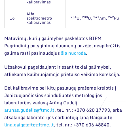
kalibravimas
Alfa
234
238
241
242
16
spektrometro
U,
U,
Am,
Pu
kalibravimas
Matavimų, kurių galimybės paskelbtos BIPM
Pagrindinių palyginimų duomenų bazėje, neapibrėžtis
galima rasti pasinaudojus
šia nuoroda
.
Užsakovui pageidaujant ir esant tokiai galimybei,
atliekama kalibruojamojo prietaiso veikimo korekcija.
Dėl kalibravimo bei kitų paslaugų prašome kreiptis į
Jonizuojančiosios spinduliuotės metrologijos
laboratorijos vadovą Arūną Gudelį
arunas.gudelis@ftmc.lt
, tel. nr.: +370 620 17793, arba
atsakingą laboratorijos darbuotoją Liną Gaigalaitę
lina.gaigalaite@ftmc.lt
, tel. nr.: +370 606 48840.