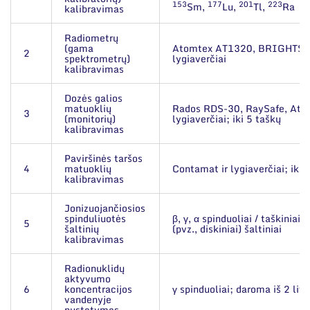
Narystė nacionalinėse ir tarptautinėse
153
177
201
223
ES parama
Sm,
Lu,
Tl,
Ra
kalibravimas
organizacijose bei asociacijose
Susisiekite su mumis
Radiometrų
(gama
Atomtex AT1320, BRIGHTSP
2
spektrometrų)
lygiaverčiai
kalibravimas
Dozės galios
matuoklių
Rados RDS-30, RaySafe, Ato
3
(monitorių)
lygiaverčiai; iki 5 taškų
kalibravimas
Paviršinės taršos
4
matuoklių
Contamat ir lygiaverčiai; iki 
kalibravimas
Jonizuojančiosios
spinduliuotės
β, γ, α spinduoliai / taškiniai i
5
šaltinių
(pvz., diskiniai) šaltiniai
kalibravimas
Radionuklidų
aktyvumo
6
koncentracijos
γ spinduoliai; daroma iš 2 litr
vandenyje
nustatymas