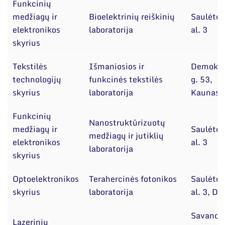
Funkcinių
medžiagų ir
Bioelektrinių reiškinių
Saulėtek
elektronikos
laboratorija
al. 3
skyrius
Tekstilės
Išmaniosios ir
Demokra
technologijų
funkcinės tekstilės
g. 53,
skyrius
laboratorija
Kaunas
Funkcinių
Nanostruktūrizuotų
medžiagų ir
Saulėtek
medžiagų ir jutiklių
elektronikos
al. 3
laboratorija
skyrius
Optoelektronikos
Terahercinės fotonikos
Saulėtek
skyrius
laboratorija
al. 3, D
Savanor
Lazerinių