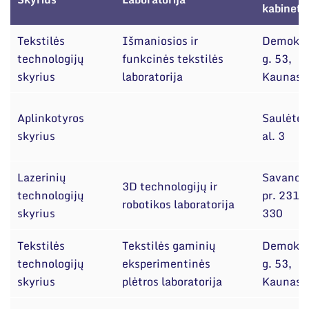
Narystė nacionalinėse ir tarptautinėse
kabineta
organizacijose bei asociacijose
Tekstilės
Išmaniosios ir
Demokra
technologijų
funkcinės tekstilės
g. 53,
skyrius
laboratorija
Kaunas
Aplinkotyros
Saulėtek
skyrius
al. 3
Lazerinių
Savanor
3D technologijų ir
technologijų
pr. 231,
robotikos laboratorija
skyrius
330
Tekstilės
Tekstilės gaminių
Demokra
technologijų
eksperimentinės
g. 53,
skyrius
plėtros laboratorija
Kaunas