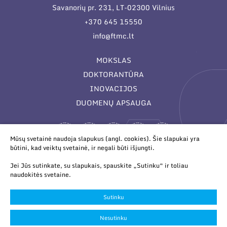
Savanorių pr. 231, LT-02300 Vilnius
+370 645 15550
info@ftmc.lt
MOKSLAS
DOKTORANTŪRA
INOVACIJOS
DUOMENŲ APSAUGA
Mūsų svetainė naudoja slapukus (angl. cookies). Šie slapukai yra
būtini, kad veiktų svetainė, ir negali būti išjungti.
Jei Jūs sutinkate, su slapukais, spauskite „Sutinku“ ir toliau
naudokitės svetaine.
© 2026 Valstybinis mokslinių tyrimų institutas Fizinių ir
technologijos mokslų centras. Duomenys kaupiami ir saugomi
Sutinku
Juridinių asmenų registre.
Slapukų parinktys
Nesutinku