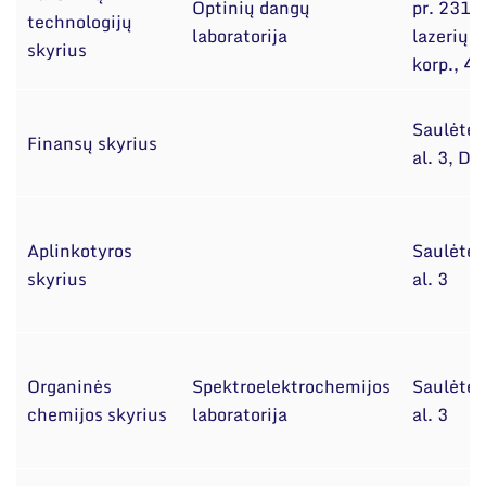
Optinių dangų
pr. 231,
technologijų
laboratorija
lazerių
skyrius
korp., 4
Saulėtek
Finansų skyrius
al. 3, D
Aplinkotyros
Saulėtek
skyrius
al. 3
Organinės
Spektroelektrochemijos
Saulėtek
chemijos skyrius
laboratorija
al. 3