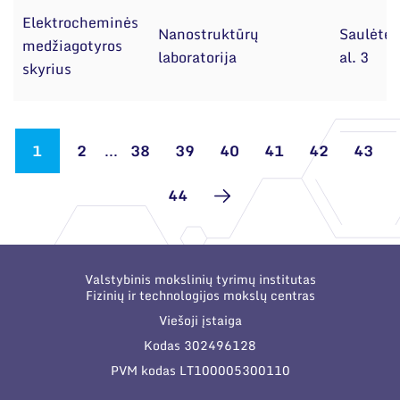
Elektrocheminės
Nanostruktūrų
Saulėtek
medžiagotyros
laboratorija
al. 3
skyrius
1
2
...
38
39
40
41
42
43
44
Valstybinis mokslinių tyrimų institutas
Fizinių ir technologijos mokslų centras
Viešoji įstaiga
Kodas 302496128
PVM kodas LT100005300110