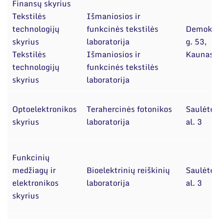
Finansų skyrius
Tekstilės
Išmaniosios ir
technologijų
funkcinės tekstilės
Demokra
skyrius
laboratorija
g. 53,
Tekstilės
Išmaniosios ir
Kaunas
technologijų
funkcinės tekstilės
skyrius
laboratorija
Optoelektronikos
Terahercinės fotonikos
Saulėtek
skyrius
laboratorija
al. 3
Funkcinių
medžiagų ir
Bioelektrinių reiškinių
Saulėtek
elektronikos
laboratorija
al. 3
skyrius