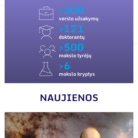
ES PARAMA
Narystė nacionalinėse ir tarptautinėse
>300
organizacijose bei asociacijose
SUSISIEKITE SU MUMIS
verslo užsakymų
>121
doktorantų
>500
mokslo tyrėjų
>6
mokslo kryptys
NAUJIENOS