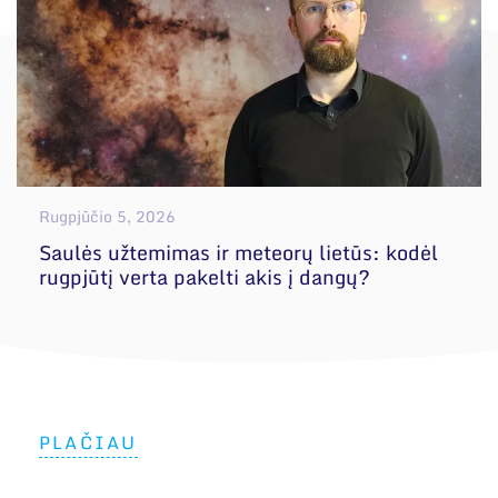
Rugpjūčio 5, 2026
Saulės užtemimas ir meteorų lietūs: kodėl
rugpjūtį verta pakelti akis į dangų?
PLAČIAU