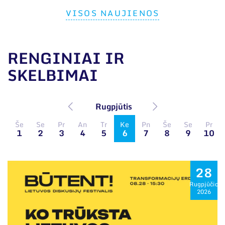
VISOS NAUJIENOS
RENGINIAI IR
SKELBIMAI
Rugpjūtis
Še
Se
Pr
An
Tr
Ke
Pn
Še
Se
Pr
1
2
3
4
5
6
7
8
9
10
28
Rugpjūčio
2026