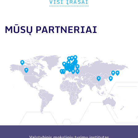
VISI ĮRAŠAI
MŪSŲ PARTNERIAI
Valstybinis mokslinių tyrimų institutas