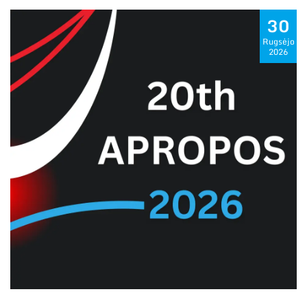
30
Rugsėjo
2026