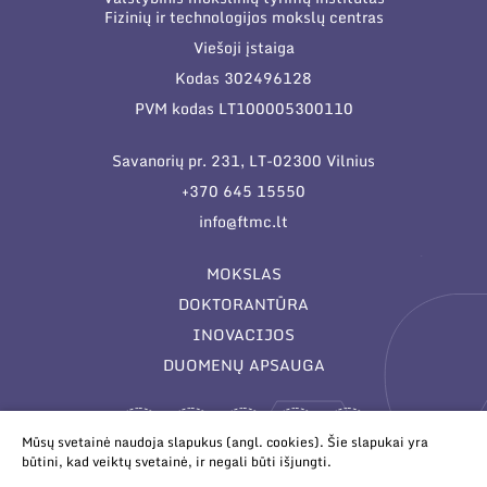
Fizinių ir technologijos mokslų centras
Viešoji įstaiga
Kodas 302496128
PVM kodas LT100005300110
Savanorių pr. 231, LT-02300 Vilnius
+370 645 15550
info@ftmc.lt
MOKSLAS
DOKTORANTŪRA
INOVACIJOS
DUOMENŲ APSAUGA
Mūsų svetainė naudoja slapukus (angl. cookies). Šie slapukai yra
būtini, kad veiktų svetainė, ir negali būti išjungti.