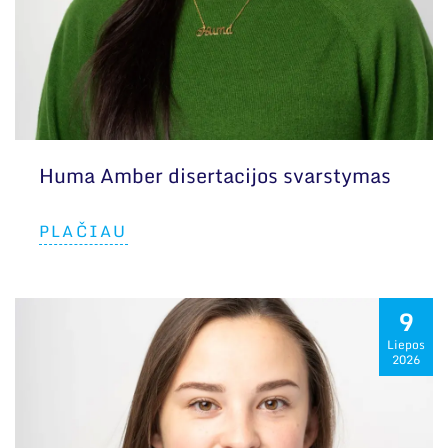
Huma Amber disertacijos svarstymas
PLAČIAU
9
Liepos
2026