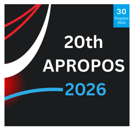
30
Rugsėjo
2026