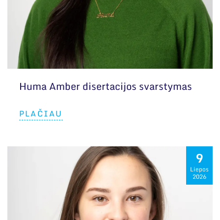
Huma Amber disertacijos svarstymas
PLAČIAU
9
Liepos
2026