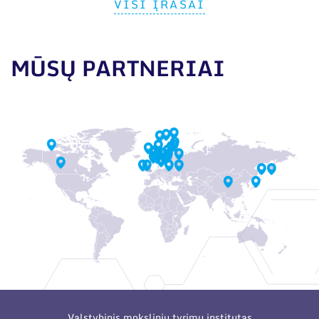
VISI ĮRAŠAI
MŪSŲ PARTNERIAI
Valstybinis mokslinių tyrimų institutas