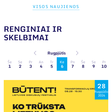
VISOS NAUJIENOS
RENGINIAI IR
SKELBIMAI
Rugpjūtis
Še
Se
Pr
An
Tr
Ke
Pn
Še
Se
Pr
1
2
3
4
5
6
7
8
9
10
28
Rugpjūčio
2026