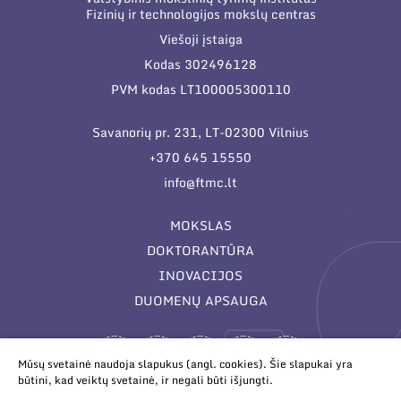
Fizinių ir technologijos mokslų centras
Viešoji įstaiga
Kodas 302496128
PVM kodas LT100005300110
Savanorių pr. 231, LT-02300 Vilnius
+370 645 15550
info@ftmc.lt
MOKSLAS
DOKTORANTŪRA
INOVACIJOS
DUOMENŲ APSAUGA
Mūsų svetainė naudoja slapukus (angl. cookies). Šie slapukai yra
būtini, kad veiktų svetainė, ir negali būti išjungti.