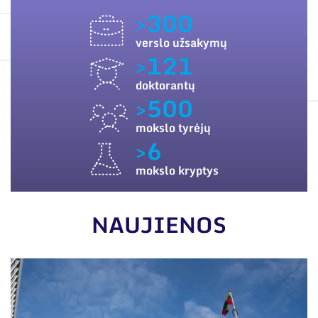
ES PARAMA
Narystė nacionalinėse ir tarptautinėse
>300
organizacijose bei asociacijose
SUSISIEKITE SU MUMIS
verslo užsakymų
>121
doktorantų
>500
mokslo tyrėjų
>6
mokslo kryptys
NAUJIENOS