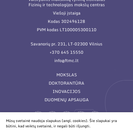
Fizinių ir technologijos mokslų centras
Viešoji įstaiga
Kodas 302496128
PVM kodas LT100005300110
Savanorių pr. 231, LT-02300 Vilnius
+370 645 15550
info@ftmc.lt
MOKSLAS
DOKTORANTŪRA
INOVACIJOS
DUOMENŲ APSAUGA
Mūsų svetainė naudoja slapukus (angl. cookies). Šie slapukai yra
būtini, kad veiktų svetainė, ir negali būti išjungti.