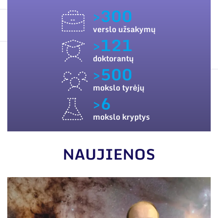
ES PARAMA
Narystė nacionalinėse ir tarptautinėse
>300
organizacijose bei asociacijose
SUSISIEKITE SU MUMIS
verslo užsakymų
>121
doktorantų
>500
mokslo tyrėjų
>6
mokslo kryptys
NAUJIENOS