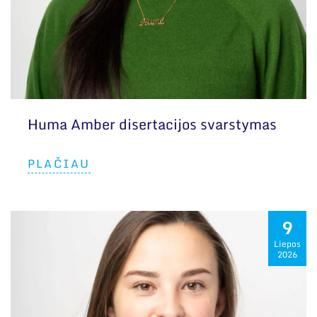
Huma Amber disertacijos svarstymas
PLAČIAU
9
Liepos
2026