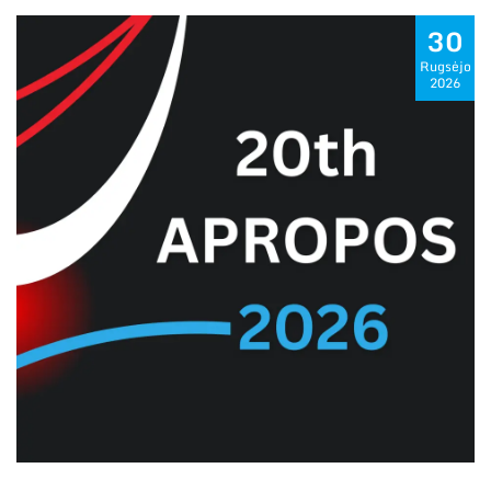
30
Rugsėjo
2026