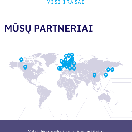
VISI ĮRAŠAI
MŪSŲ PARTNERIAI
Valstybinis mokslinių tyrimų institutas