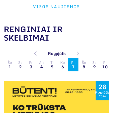
VISOS NAUJIENOS
RENGINIAI IR
SKELBIMAI
Rugpjūtis
Še
Se
Pr
An
Tr
Ke
Pn
Še
Se
Pr
1
2
3
4
5
6
7
8
9
10
28
Rugpjūčio
2026