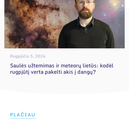
Rugpjūčio 5, 2026
Saulės užtemimas ir meteorų lietūs: kodėl
rugpjūtį verta pakelti akis į dangų?
PLAČIAU