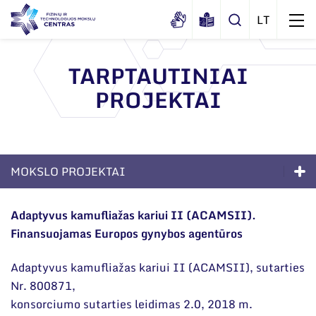
TARPTAUTINIAI
PROJEKTAI
Apie mus
Dokumentai
Struktūra
Sertifikatai ir akreditavimo pažymėjimai
Administracija
Naujienos
MOKSLO PROJEKTAI
Viešieji pirkimai
Administraciniai skyriai
Renginiai
Kompetencijos
Korupcijos prevencija
Moksliniai skyriai
Adaptyvus kamufliažas kariui II (ACAMSII).
Tinklalaidės
Bendri rekvizitai
Duomenų apsauga
Finansuojamas Europos gynybos agentūros
Ilgalaikės programos
Mokslo taryba
Leidiniai
Administracija
Darbuotojams
Moksliniai skyriai
Tarptautinė patarėjų taryba
Adaptyvus kamufliažas kariui II (ACAMSII), sutarties
Darbuotojų kontaktai
Nr. 800871,
Nuorodos
Mokslinės publikacijos
Mokslininkai emeritai
konsorciumo sutarties leidimas 2.0, 2018 m.