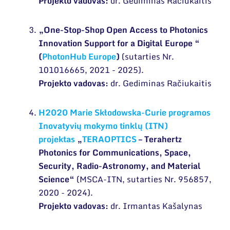
Projekto vadovas:
dr. Gediminas Račiukaitis
„One-Stop-Shop Open Access to Photonics
Innovation Support for a Digital Europe “
(
PhotonHub Europe
)
(sutarties Nr.
101016665, 2021 - 2025).
Projekto vadovas:
dr. Gediminas Račiukaitis
H2020 Marie Skłodowska-Curie programos
Inovatyvių mokymo tinklų (ITN)
projektas
„
TERAOPTICS
– Terahertz
Photonics for Communications, Space,
Security, Radio-Astronomy, and Material
Science“
(MSCA-ITN, sutarties Nr. 956857,
2020 - 2024).
Projekto vadovas:
dr. Irmantas Kašalynas