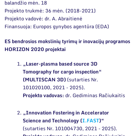
Narystė nacionalinėse ir tarptautinėse
balandžio mėn. 18
Mokslo projektai
organizacijose bei asociacijose
Projekto trukmė: 36 mėn. (2018-2021)
Patentai
Projekto vadovė: dr. A. Abraitienė
Finansuoja: Europos gynybos agentūra (EDA)
Mokslo renginiai
ES bendrosios mokslinių tyrimų ir inovacijų programos
Informacija studentams
HORIZON 2020 projektai
Informacija moksleiviams ir mokytojams
„Laser-plasma based source 3D
Nuo moksleivio iki mokslininko
Tomography for cargo inspection“
(MULTISCAN 3D)
(sutarties Nr.
101020100, 2021 - 2025).
Projekto vadovas:
dr. Gediminas Račiukaitis
„Innovation Fostering in Accelerator
Science and Technology (
I.FAST
)“
(sutarties Nr. 101004730, 2021 - 2025).