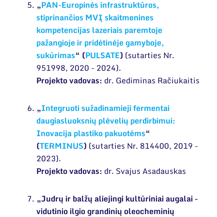
„
PAN-Europinės infrastruktūros,
stiprinančios MVĮ skaitmenines
kompetencijas lazeriais paremtoje
pažangioje ir pridėtinėje gamyboje,
sukūrimas
“ (
PULSATE
)
(sutarties Nr.
951998, 2020 - 2024).
Projekto vadovas:
dr. Gediminas Račiukaitis
„
Integruoti sužadinamieji fermentai
daugiasluoksnių plėvelių perdirbimui:
Inovacija plastiko pakuotėms
“
(
TERMINUS
)
(sutarties Nr. 814400, 2019 -
2023).
Projekto vadovas:
dr. Svajus Asadauskas
„Judrų ir balžų aliejingi kultūriniai augalai -
vidutinio ilgio grandinių oleocheminių