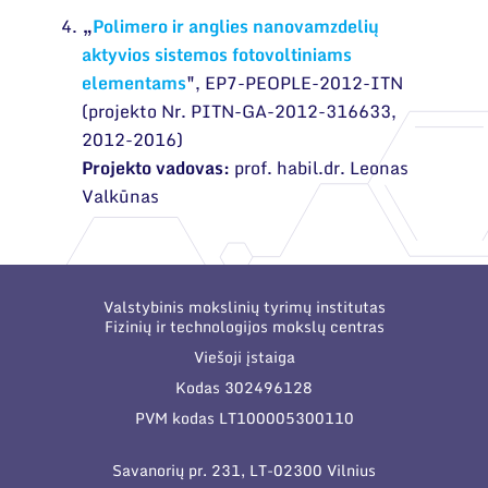
„
Polimero ir anglies nanovamzdelių
aktyvios sistemos fotovoltiniams
elementams
"
, EP7-PEOPLE-2012-ITN
(projekto Nr. PITN-GA-2012-316633,
2012-2016)
Projekto vadovas:
prof. habil.dr. Leonas
Valkūnas
Valstybinis mokslinių tyrimų institutas
Fizinių ir technologijos mokslų centras
Viešoji įstaiga
Kodas 302496128
PVM kodas LT100005300110
Savanorių pr. 231, LT-02300 Vilnius