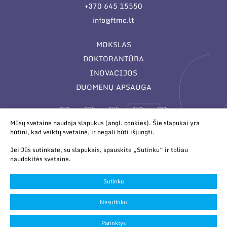
+370 645 15550
info@ftmc.lt
MOKSLAS
DOKTORANTŪRA
INOVACIJOS
DUOMENŲ APSAUGA
Mūsų svetainė naudoja slapukus (angl. cookies). Šie slapukai yra
būtini, kad veiktų svetainė, ir negali būti išjungti.
Jei Jūs sutinkate, su slapukais, spauskite „Sutinku“ ir toliau
naudokitės svetaine.
© 2026 Valstybinis mokslinių tyrimų institutas Fizinių ir
technologijos mokslų centras. Duomenys kaupiami ir saugomi
Sutinku
Juridinių asmenų registre.
Slapukų parinktys
Nesutinku
Duomenų apsauga
Parinktys
Sukurta:
TEXUS