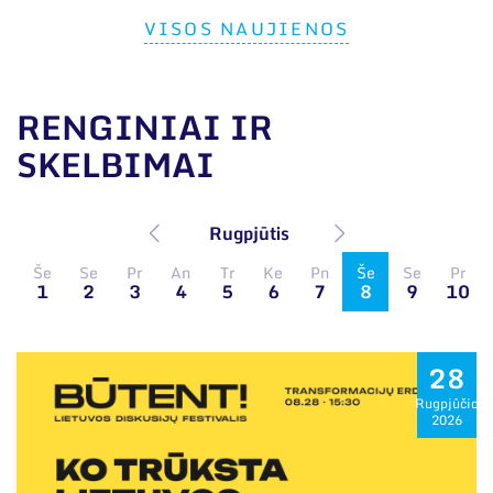
VISOS NAUJIENOS
RENGINIAI IR
SKELBIMAI
Rugpjūtis
Še
Se
Pr
An
Tr
Ke
Pn
Še
Se
Pr
1
2
3
4
5
6
7
8
9
10
28
Rugpjūčio
2026