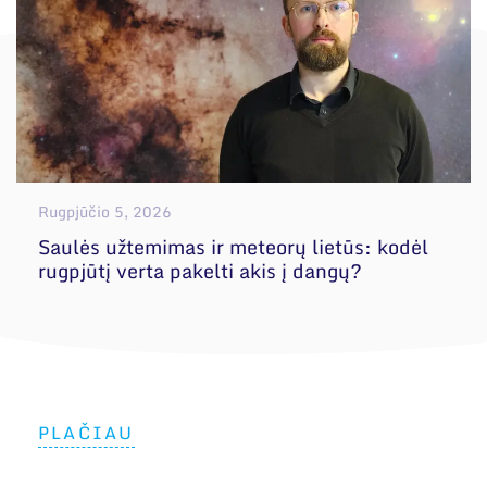
Rugpjūčio 5, 2026
Saulės užtemimas ir meteorų lietūs: kodėl
rugpjūtį verta pakelti akis į dangų?
PLAČIAU