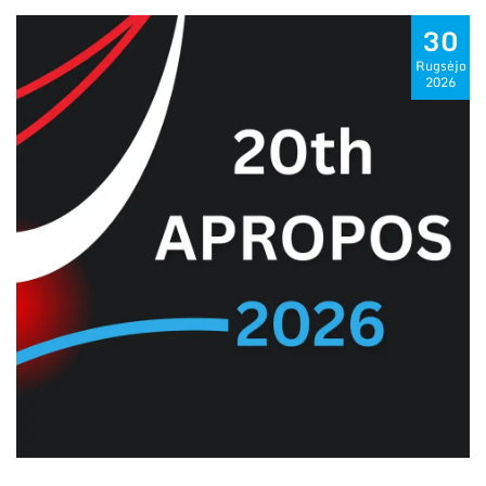
30
Rugsėjo
2026