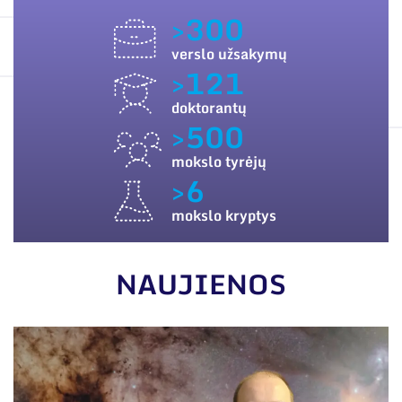
ES PARAMA
Narystė nacionalinėse ir tarptautinėse
>300
organizacijose bei asociacijose
SUSISIEKITE SU MUMIS
verslo užsakymų
>121
doktorantų
>500
mokslo tyrėjų
>6
mokslo kryptys
NAUJIENOS