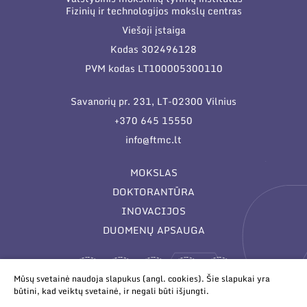
Fizinių ir technologijos mokslų centras
Viešoji įstaiga
Kodas 302496128
PVM kodas LT100005300110
Savanorių pr. 231, LT-02300 Vilnius
+370 645 15550
info@ftmc.lt
MOKSLAS
DOKTORANTŪRA
INOVACIJOS
DUOMENŲ APSAUGA
Mūsų svetainė naudoja slapukus (angl. cookies). Šie slapukai yra
būtini, kad veiktų svetainė, ir negali būti išjungti.