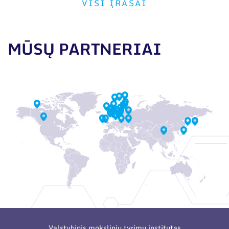
VISI ĮRAŠAI
MŪSŲ PARTNERIAI
Valstybinis mokslinių tyrimų institutas