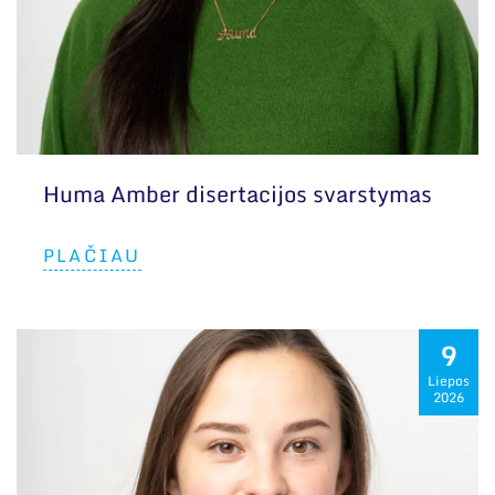
Huma Amber disertacijos svarstymas
PLAČIAU
9
Liepos
2026